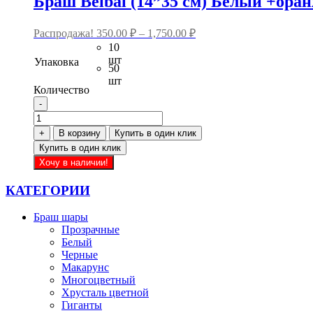
Браш Belbal (14”35 см) Белый +ора
можно
выбрать
на
Распродажа!
350.00
₽
–
1,750.00
₽
странице
10
товара.
шт
Упаковка
50
шт
Количество
-
Количество
товара
+
В корзину
Купить в один клик
Браш
Купить в один клик
Belbal
Этот
Хочу в наличии!
(14”35
товар
см)
имеет
КАТЕГОРИИ
Белый
несколько
+оранжевый
вариаций.
Браш шары
Опции
Прозрачные
можно
Белый
выбрать
Черные
на
Макарунс
странице
Многоцветный
товара.
Хрусталь цветной
Гиганты