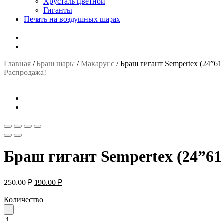
Хрусталь цветной
Гиганты
Печать на воздушных шарах
0.00
₽
0 товаров
Главная
/
Браш шары
/
Макарунс
/
Браш гигант Sempertex (24”6
Распродажа!
Браш гигант Sempertex (24”6
Первоначальная
Текущая
250.00
₽
190.00
₽
цена
цена:
составляла
Количество
190.00 ₽.
250.00 ₽.
-
Количество