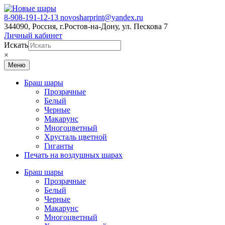
Перейти
Перейти
к
к
8-908-191-12-13
novosharprint@yandex.ru
навигации
содержимому
344090, Россия, г.Ростов-на-Дону, ул. Пескова 7
Личный кабинет
Искать
×
Меню
Браш шары
Прозрачные
Белый
Черные
Макарунс
Многоцветный
Хрусталь цветной
Гиганты
Печать на воздушных шарах
Браш шары
Прозрачные
Белый
Черные
Макарунс
Многоцветный