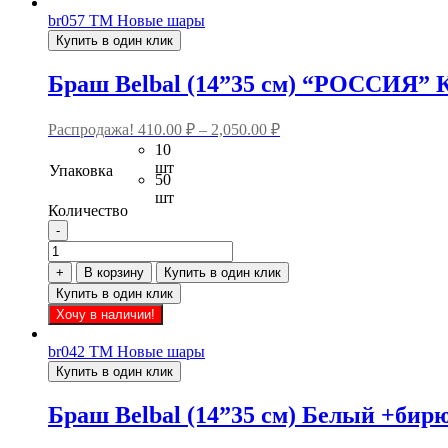
br057
ТМ Новые шары
Купить в один клик
Браш Belbal (14”35 см) “РОССИЯ” 
Распродажа!
410.00
₽
–
2,050.00
₽
10
шт
Упаковка
50
шт
Количество
-
Количество
товара
+
В корзину
Купить в один клик
Браш
Купить в один клик
Belbal
Этот
Хочу в наличии!
(14”35
товар
см)
имеет
br042
ТМ Новые шары
"РОССИЯ"
несколько
Купить в один клик
Кристалл
вариаций.
+белый/
Опции
Браш Belbal (14”35 см) Белый +бир
синий/
можно
красный
выбрать