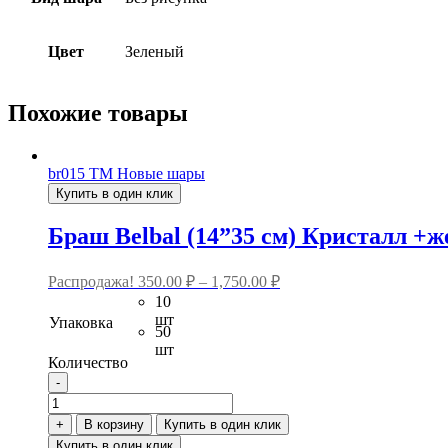
Цвет
Зеленый
Похожие товары
br015
ТМ Новые шары
Купить в один клик
Браш Belbal (14”35 см) Кристалл +
Распродажа!
350.00
₽
–
1,750.00
₽
10
шт
Упаковка
50
шт
Количество
-
Количество
товара
+
В корзину
Купить в один клик
Браш
Купить в один клик