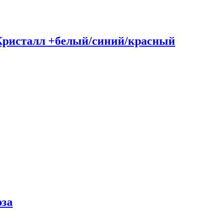
Кристалл +белый/синий/красный
юза