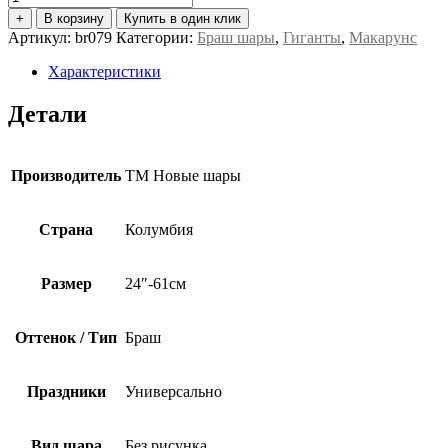
товара
+
В корзину
Купить в один клик
Браш
Артикул:
br079
Категории:
Браш шары
,
Гиганты
,
Макарунс
гигант
Sempertex
Характеристики
(24”61
см)
Детали
Кристалл
+зеленый
макарунс
Производитель
ТМ Новые шары
Страна
Колумбия
Размер
24″-61см
Оттенок / Тип
Браш
Праздники
Универсально
Вид шара
Без рисунка